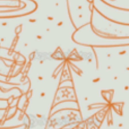
Algodão Doce
O Algodão Doce Buffet Infantil
foi fundado em 1999 com o
propósito de oferecer diversão e
satisfação, fazendo com que a festa
dos sonhos de pais e filhos pudesse
se tornar uma realidade.
Além de festas infantis, a nossa
estrutura permite também a
realização de festas de aniversário