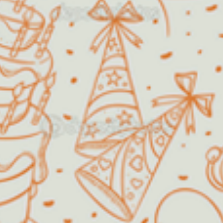
Horário de funcionamento:
Segunda a Sexta
14h00 as
18h00
Fins de semana /
Agendar!
Feriados