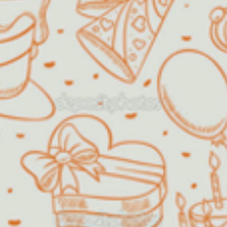
de "crescidinhos", assim como
formaturas de escolas, chá de
bebê, batizados, dentre outros.
Será um prazer receber a sua visita
e poder dividir um momento especial
com você!!
Decorações