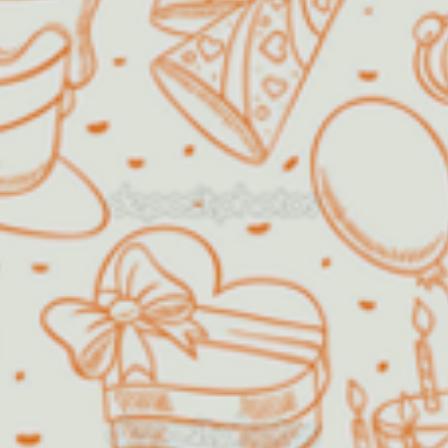
de "crescidinhos", assim como
formaturas de escolas, chá de
bebê, batizados, dentre outros.
Será um prazer receber a sua visita
e poder dividir um momento especial
com você!!
Decorações