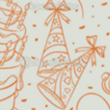
Horário de funcionamento:
Segunda a Sexta
14h00 as
18h00
Fins de semana /
Agendar!
Feriados