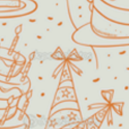
Algodão Doce
O Algodão Doce Buffet Infantil
foi fundado em 1999 com o
propósito de oferecer diversão e
satisfação, fazendo com que a festa
dos sonhos de pais e filhos pudesse
se tornar uma realidade.
Além de festas infantis, a nossa
estrutura permite também a
realização de festas de aniversário