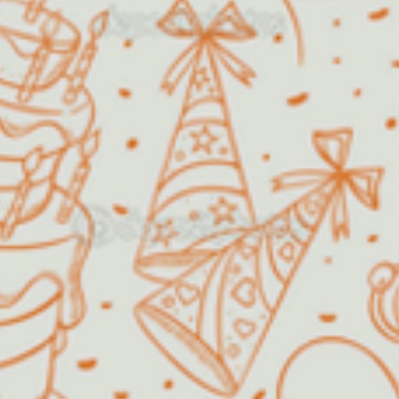
Horário de funcionamento:
Segunda a Sexta
14h00 as
18h00
Fins de semana /
Agendar!
Feriados