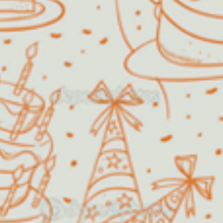
Algodão Doce
O Algodão Doce Buffet Infantil
foi fundado em 1999 com o
propósito de oferecer diversão e
satisfação, fazendo com que a festa
dos sonhos de pais e filhos pudesse
se tornar uma realidade.
Além de festas infantis, a nossa
estrutura permite também a
realização de festas de aniversário