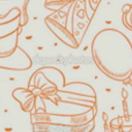
de "crescidinhos", assim como
formaturas de escolas, chá de
bebê, batizados, dentre outros.
Será um prazer receber a sua visita
e poder dividir um momento especial
com você!!
Decorações