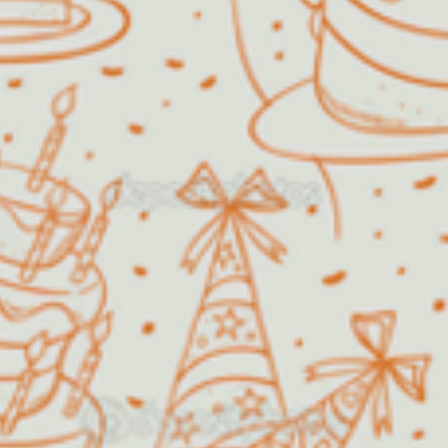
Algodão Doce
O Algodão Doce Buffet Infantil
foi fundado em 1999 com o
propósito de oferecer diversão e
satisfação, fazendo com que a festa
dos sonhos de pais e filhos pudesse
se tornar uma realidade.
Além de festas infantis, a nossa
estrutura permite também a
realização de festas de aniversário