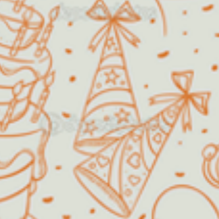
Horário de funcionamento:
Segunda a Sexta
14h00 as
18h00
Fins de semana /
Agendar!
Feriados