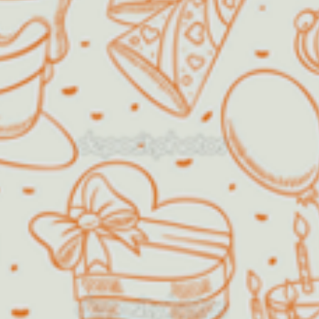
de "crescidinhos", assim como
formaturas de escolas, chá de
bebê, batizados, dentre outros.
Será um prazer receber a sua visita
e poder dividir um momento especial
com você!!
Decorações