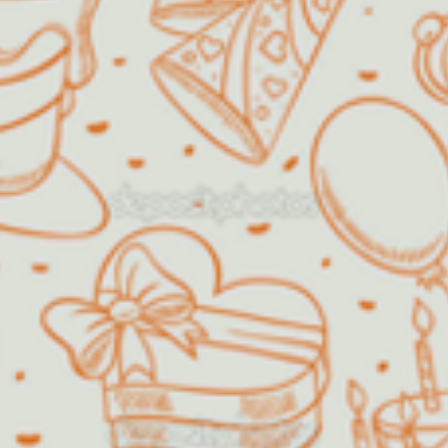
de "crescidinhos", assim como
formaturas de escolas, chá de
bebê, batizados, dentre outros.
Será um prazer receber a sua visita
e poder dividir um momento especial
com você!!
Decorações