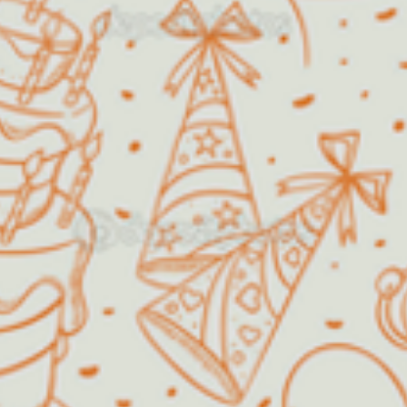
Horário de funcionamento:
Segunda a Sexta
14h00 as
18h00
Fins de semana /
Agendar!
Feriados