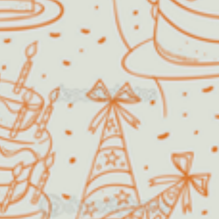
Algodão Doce
O Algodão Doce Buffet Infantil
foi fundado em 1999 com o
propósito de oferecer diversão e
satisfação, fazendo com que a festa
dos sonhos de pais e filhos pudesse
se tornar uma realidade.
Além de festas infantis, a nossa
estrutura permite também a
realização de festas de aniversário