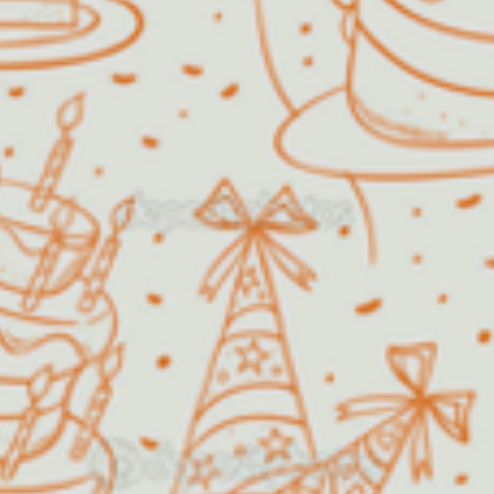
Algodão Doce
O Algodão Doce Buffet Infantil
foi fundado em 1999 com o
propósito de oferecer diversão e
satisfação, fazendo com que a festa
dos sonhos de pais e filhos pudesse
se tornar uma realidade.
Além de festas infantis, a nossa
estrutura permite também a
realização de festas de aniversário