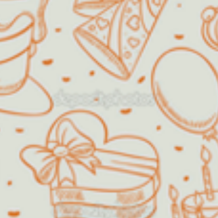
de "crescidinhos", assim como
formaturas de escolas, chá de
bebê, batizados, dentre outros.
Será um prazer receber a sua visita
e poder dividir um momento especial
com você!!
Decorações