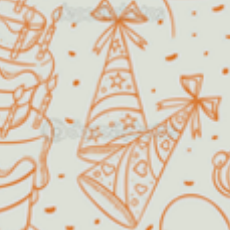
Horário de funcionamento:
Segunda a Sexta
14h00 as
18h00
Fins de semana /
Agendar!
Feriados