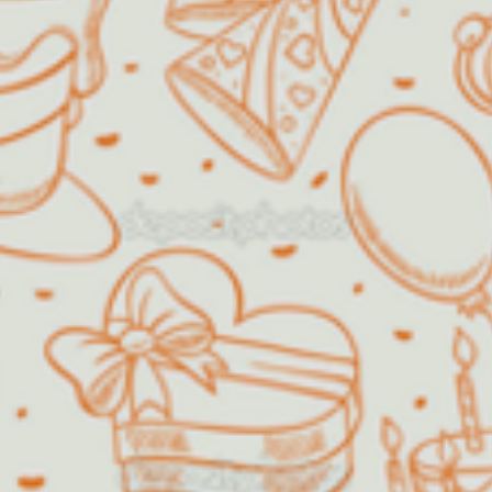
de "crescidinhos", assim como
formaturas de escolas, chá de
bebê, batizados, dentre outros.
Será um prazer receber a sua visita
e poder dividir um momento especial
com você!!
Decorações