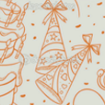
Horário de funcionamento:
Segunda a Sexta
14h00 as
18h00
Fins de semana /
Agendar!
Feriados