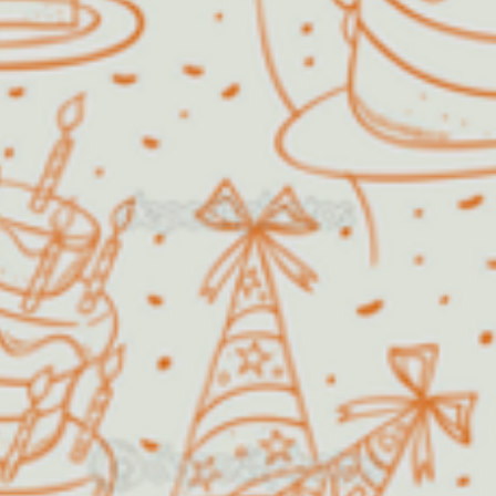
Algodão Doce
O Algodão Doce Buffet Infantil
foi fundado em 1999 com o
propósito de oferecer diversão e
satisfação, fazendo com que a festa
dos sonhos de pais e filhos pudesse
se tornar uma realidade.
Além de festas infantis, a nossa
estrutura permite também a
realização de festas de aniversário